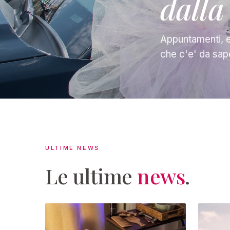
dalla
Appuntamenti, e
che c'e' da sap
ULTIME NEWS
Le ultime
news
.