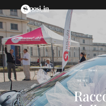
Home
/
News
NEWS
Racc