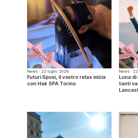
News · 22 luglio 2026
News · 22
Futuri Sposi, il vostro relax inizia
Luna di
con Hair SPA Torino
tanti va
Lancast