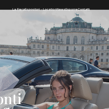
La Fiera
Espositori
Location
News
Esporre
Contatti
onti