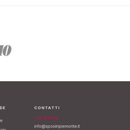
NDE
CONTATTI
REDAZIONE
re
info@sposiinpiemonte.it
iale