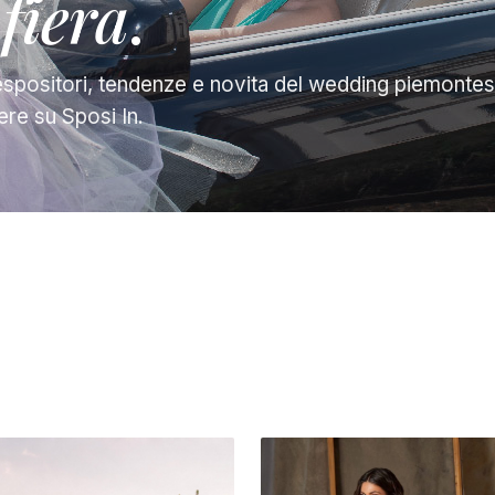
 fiera
.
spositori, tendenze e novita del wedding piemontese
ere su Sposi In.