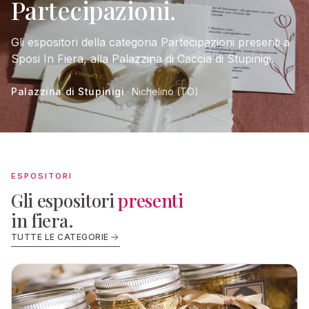
Partecipazioni.
Gli espositori della categoria Partecipazioni presenti a
Sposi In Fiera, alla Palazzina di Caccia di Stupinigi.
Palazzina di Stupinigi
· Nichelino (TO)
ESPOSITORI
Gli espositori
presenti
in fiera.
TUTTE LE CATEGORIE