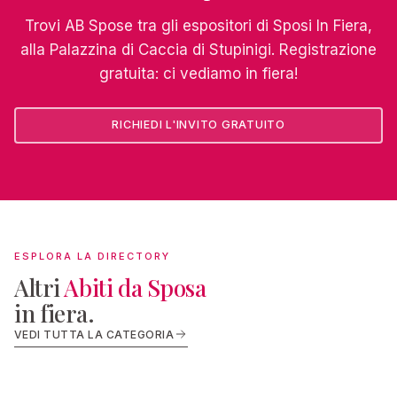
Trovi AB Spose tra gli espositori di Sposi In Fiera,
alla Palazzina di Caccia di Stupinigi. Registrazione
gratuita: ci vediamo in fiera!
RICHIEDI L'INVITO GRATUITO
ESPLORA LA DIRECTORY
Altri
Abiti da Sposa
in fiera.
ABITI DA SPOSA
ABITI DA 
VEDI TUTTA LA CATEGORIA
Atelier Bili
Stefano Bl