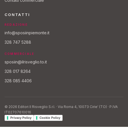
Contatti commerciale
CONTATTI
REDAZIONE
info@sposiinpiemonte.it
328 747 5288
COMMERCIALE
sposiin@ilrisveglio.to.it
328 017 8264
328 085 4406
© 2026 Editori Il Risveglio S.r.l. · Via Roma 4, 10073 Cirie' (TO) · P.IVA
IT02707610016
Privacy Policy
Cookie Policy