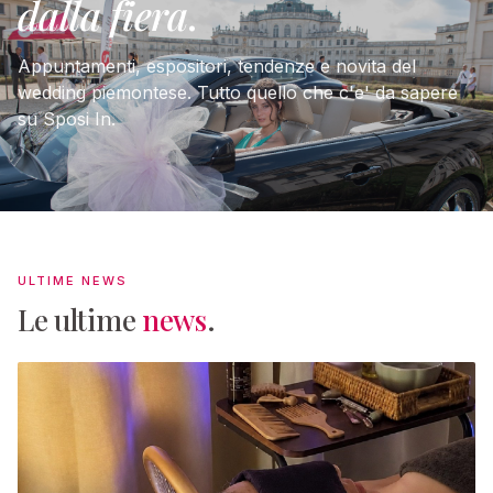
dalla fiera
.
Appuntamenti, espositori, tendenze e novita del
wedding piemontese. Tutto quello che c'e' da sapere
su Sposi In.
ULTIME NEWS
Le ultime
news
.