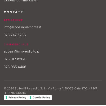
Contatti commerciale
CONTATTI
REDAZIONE
info@sposiinpiemonte.it
328 747 5288
COMMERCIALE
sposiin@ilrisveglio.to.it
328 017 8264
328 085 4406
© 2026 Editori Il Risveglio S.r.l. · Via Roma 4, 10073 Cirie' (TO) · P.IVA
IT02707610016
Privacy Policy
Cookie Policy