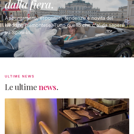
dalla fiera
.
Appuntamenti, espositori, tendenze e novita del
wedding piemontese. Tutto quello che c'e' da sapere
su Sposi In.
ULTIME NEWS
Le ultime
news
.