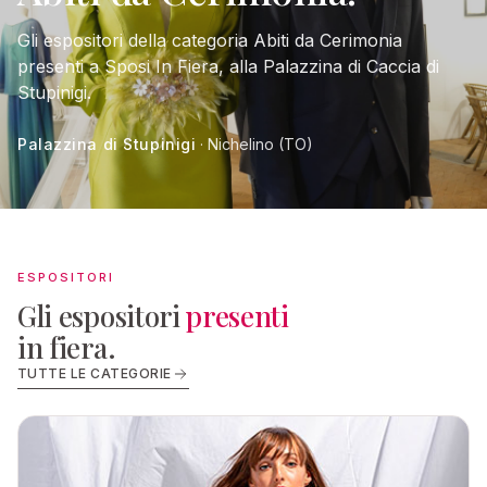
Gli espositori della categoria Abiti da Cerimonia
presenti a Sposi In Fiera, alla Palazzina di Caccia di
Stupinigi.
Palazzina di Stupinigi
· Nichelino (TO)
ESPOSITORI
Gli espositori
presenti
in fiera.
TUTTE LE CATEGORIE