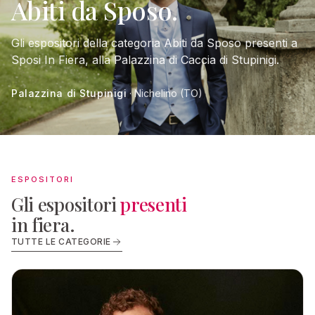
Abiti da Sposo.
Gli espositori della categoria Abiti da Sposo presenti a
Sposi In Fiera, alla Palazzina di Caccia di Stupinigi.
Palazzina di Stupinigi
· Nichelino (TO)
ESPOSITORI
Gli espositori
presenti
in fiera.
TUTTE LE CATEGORIE