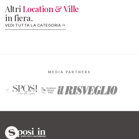
Altri
Location & Ville
in fiera.
LOCATION & VILLE
LOCATION 
VEDI TUTTA LA CATEGORIA
Cascina Castellana
Agriturismo
MEDIA PARTNERS