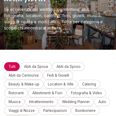
Le eccellenze del wedding piemontese: abiti,
fotografia, location, catering, fiori, gioielli, musica,
viaggi di nozze e molto altro. Filtra per categoria e
scopri chi incontrerai in fiera.
Tutti
Abiti da Sposa
Abiti da Sposo
Abiti da Cerimonia
Fedi & Gioielli
Beauty & Make-up
Location & Ville
Catering
Ristoranti
Allestimenti & Fiori
Fotografia & Video
Musica
Intrattenimento
Wedding Planner
Auto
Viaggi di Nozze
Partecipazioni
Bomboniere