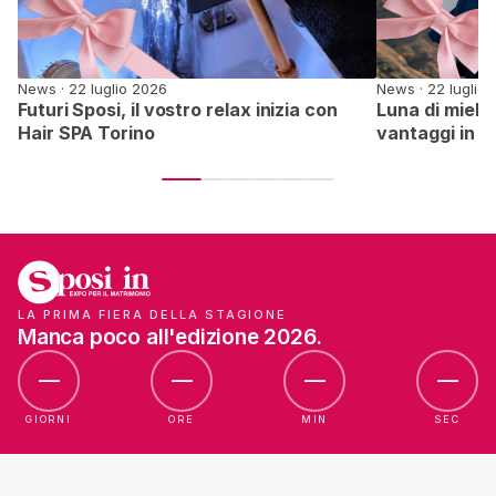
News · 22 luglio 2026
News · 22 luglio
Futuri Sposi, il vostro relax inizia con
Luna di miele 
Hair SPA Torino
vantaggi in f
LA PRIMA FIERA DELLA STAGIONE
Manca poco all'edizione 2026.
—
—
—
—
GIORNI
ORE
MIN
SEC