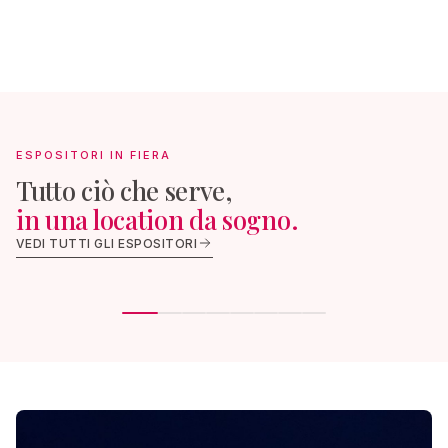
ESPOSITORI IN FIERA
Tutto ciò che serve,
in una location da sogno.
FOTOGRAFIA & VIDEO
ALLESTIME
VEDI TUTTI GLI ESPOSITORI
Ad Hoc Foto
AGAB Event