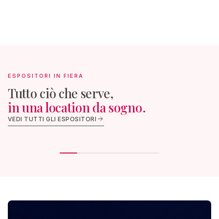
ESPOSITORI IN FIERA
Tutto ciò che serve,
in una location da sogno.
FOTOGRAFIA & VIDEO
ALLESTIME
VEDI TUTTI GLI ESPOSITORI
Ad Hoc Foto
AGAB Event