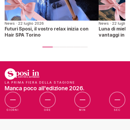
News · 22 luglio 2026
News · 22 luglio
Futuri Sposi, il vostro relax inizia con
Luna di miele 
Hair SPA Torino
vantaggi in f
LA PRIMA FIERA DELLA STAGIONE
Manca poco all'edizione 2026.
—
—
—
—
GIORNI
ORE
MIN
SEC