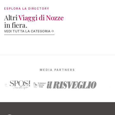
ESPLORA LA DIRECTORY
Altri
Viaggi di Nozze
in fiera.
VIAGGI DI NOZZE
VIAGGI DI
VEDI TUTTA LA CATEGORIA
La Boutique del Viaggiatore
Lancaster V
MEDIA PARTNERS