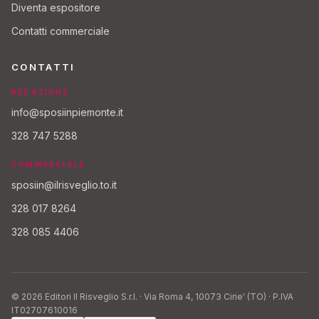
Diventa espositore
Contatti commerciale
CONTATTI
REDAZIONE
info@sposiinpiemonte.it
328 747 5288
COMMERCIALE
sposiin@ilrisveglio.to.it
328 017 8264
328 085 4406
© 2026 Editori Il Risveglio S.r.l. · Via Roma 4, 10073 Cirie' (TO) · P.IVA
IT02707610016