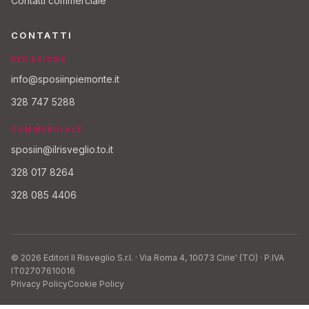
Contatti commerciale
CONTATTI
REDAZIONE
info@sposiinpiemonte.it
328 747 5288
COMMERCIALE
sposiin@ilrisveglio.to.it
328 017 8264
328 085 4406
© 2026 Editori Il Risveglio S.r.l. · Via Roma 4, 10073 Cirie' (TO) · P.IVA
IT02707610016
Privacy Policy
Cookie Policy