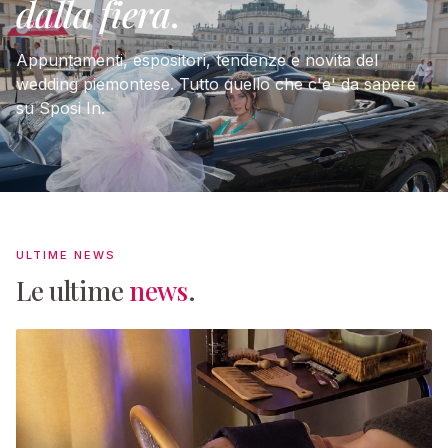
dalla fiera
.
Appuntamenti, espositori, tendenze e novita del
wedding piemontese. Tutto quello che c'e' da sapere
su Sposi In.
ULTIME NEWS
Le ultime
news
.