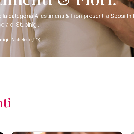
lla categoria Allestimenti & Fiori presenti a Sposi In F
cia di Stupinigi.
nigi
· Nichelino (TO)
ti