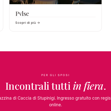
Pvlse
Scopri di più →
PER GLI SPOSI
Incontrali tutti
in fiera
.
azzina di Caccia di Stupinigi. Ingresso gratuito con regi
online.