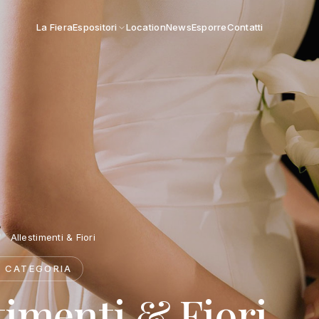
La Fiera
Espositori
Location
News
Esporre
Contatti
/
Allestimenti & Fiori
· CATEGORIA
timenti & Fiori.