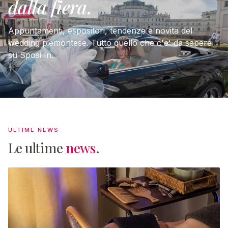
dalla fiera
.
Appuntamenti, espositori, tendenze e novita del
wedding piemontese. Tutto quello che c'e' da sapere
su Sposi In.
ULTIME NEWS
Le ultime
news
.