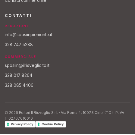
Contatti commerciale
CONTATTI
REDAZIONE
info@sposiinpiemonte.it
328 747 5288
COMMERCIALE
sposiin@ilrisveglio.to.it
328 017 8264
328 085 4406
© 2026 Editori Il Risveglio S.r.l. · Via Roma 4, 10073 Cirie' (TO) · P.IVA
IT02707610016
Privacy Policy
Cookie Policy