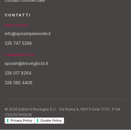
Contatti commerciale
CONTATTI
REDAZIONE
info@sposiinpiemonte.it
328 747 5288
COMMERCIALE
sposiin@ilrisveglio.to.it
328 017 8264
328 085 4406
© 2026 Editori Il Risveglio S.r.l. · Via Roma 4, 10073 Cirie' (TO) · P.IVA
IT02707610016
Privacy Policy
Cookie Policy