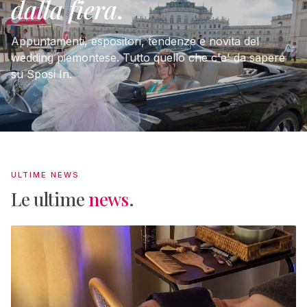
dalla fiera
.
Appuntamenti, espositori, tendenze e novita del
wedding piemontese. Tutto quello che c'e' da sapere
su Sposi In.
ULTIME NEWS
Le ultime
news
.