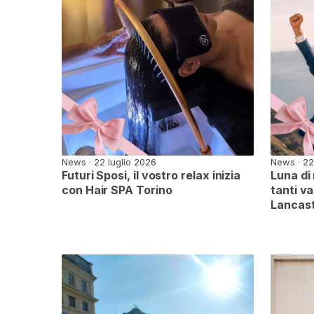
News · 22 luglio 2026
News · 22
Futuri Sposi, il vostro relax inizia
Luna di
con Hair SPA Torino
tanti va
Lancast