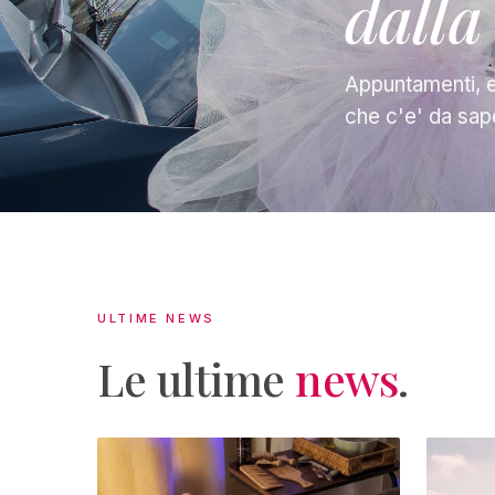
dalla
Appuntamenti, e
che c'e' da sap
ULTIME NEWS
Le ultime
news
.