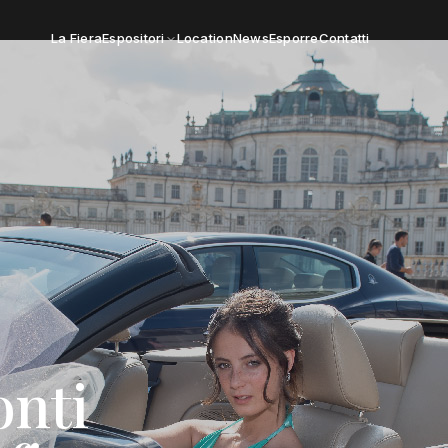
La Fiera
Espositori
Location
News
Esporre
Contatti
onti