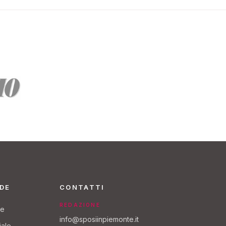
NDE
CONTATTI
REDAZIONE
re
info@sposiinpiemonte.it
iale