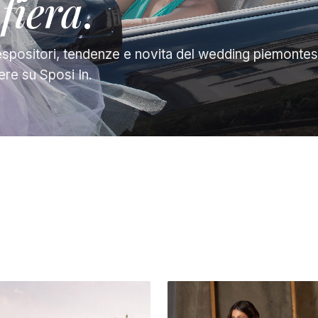
 fiera
.
spositori, tendenze e novita del wedding piemontese
ere su Sposi In.