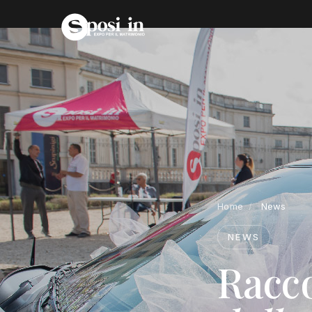
Home
/
News
NEWS
Racc