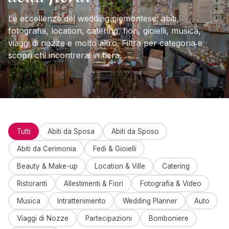
Le eccellenze del wedding piemontese: abiti,
fotografia, location, catering, fiori, gioielli, musica,
viaggi di nozze e molto altro. Filtra per categoria e
scopri chi incontrerai in fiera.
Tutti
Abiti da Sposa
Abiti da Sposo
Abiti da Cerimonia
Fedi & Gioielli
Beauty & Make-up
Location & Ville
Catering
Ristoranti
Allestimenti & Fiori
Fotografia & Video
Musica
Intrattenimento
Wedding Planner
Auto
Viaggi di Nozze
Partecipazioni
Bomboniere