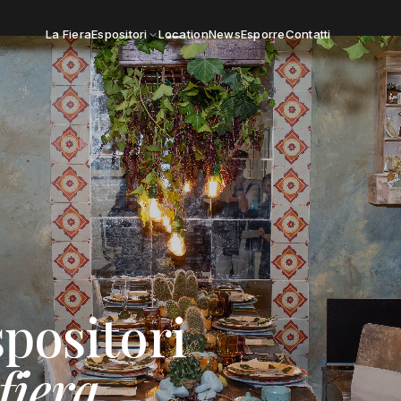
La Fiera
Espositori
Location
News
Esporre
Contatti
spositori
fiera
.