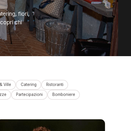
ering, fiori,
scopri chi
& Ville
Catering
Ristoranti
ozze
Partecipazioni
Bomboniere