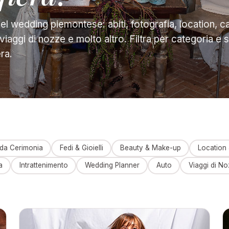
l wedding piemontese: abiti, fotografia, location, cat
, viaggi di nozze e molto altro. Filtra per categoria e 
era.
 da Cerimonia
Fedi & Gioielli
Beauty & Make-up
Location 
a
Intrattenimento
Wedding Planner
Auto
Viaggi di N