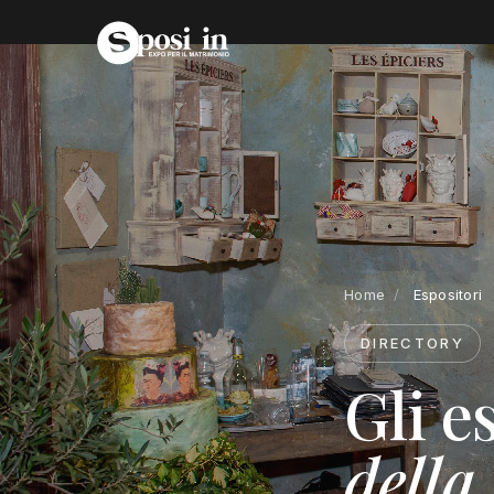
Home
/
Espositori
DIRECTORY
Gli e
della 